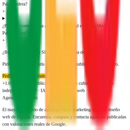
Palautordera?
+
¿Por qué contratar una agencia SEO local en Santa Maria de
Palautordera?
+
¿Buscas una agencia SEO en
Santa Maria de Palautordera
?
Pide presupuesto gratis a las
1
agencias publicadas. Sin registro.
Pedir presupuesto gratis
+1.650
agencias publicadas
50
provincias cubiertas
Directorio
independiente
SEO · IA · GEO · Diseño web
AgenciasSEO
.com
El mayor directorio de agencias SEO, marketing digital y diseño
web de España. Encuentra, compara y contacta agencias publicadas
con valoraciones reales de Google.