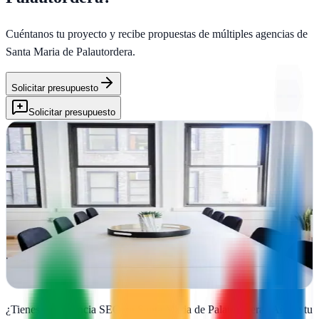
Cuéntanos tu proyecto y recibe propuestas de múltiples agencias de
Santa Maria de Palautordera
.
Solicitar presupuesto
Solicitar presupuesto
KugiMedia
Santa Maria de Palautordera, Barcelona
KugiMedia impulsa marcas en Santa Maria de Palautordera con
estrategias digitales personalizadas que generan resultados medibles
y crecimiento real
Ver ficha
completa
¿Tienes una agencia SEO en
Santa Maria de Palautordera
?
Añade tu