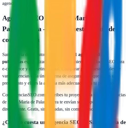
agencia gratis
Agencias SEO en
Santa Maria de
Palautordera
— Presupuesto y guía de
contratación
Santa Maria de Palautordera
cuenta con
1
agencias SEO
publicadas
especializadas en posicionamiento web local, SEO para
e-commerce y marketing digital. Comparar presupuestos reales de
varias agencias es la única forma de asegurarte de que pagas un
precio justo y eliges la agencia más adecuada para tu proyecto.
Con AgenciasSEO.com describes tu proyecto una vez y las agencias
de
Santa Maria de Palautordera
te envían sus propuestas
directamente. Gratis, sin llamadas, sin compromiso.
¿Cuánto cuesta una agencia SEO en
Santa Maria de