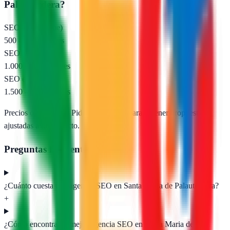
Palautordera
?
SEO local (pyme)
500 – 1.000 €/mes
SEO nacional
1.000 – 2.500 €/mes
SEO e-commerce
1.500 – 5.000 €/mes
Precios orientativos. Pide presupuesto para obtener propuestas
ajustadas a tu proyecto.
Preguntas frecuentes
¿Cuánto cuesta una agencia SEO en Santa Maria de Palautordera?
+
¿Cómo encontrar la mejor agencia SEO en Santa Maria de