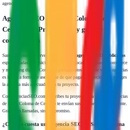
agencia gratis
Agencias SEO en
Santa Coloma de
Cervelló
— Presupuesto y guía de
contratación
Santa Coloma de Cervelló
cuenta con
1
agencias SEO publicadas
especializadas en posicionamiento web local, SEO para e-commerce
y marketing digital. Comparar presupuestos reales de varias agencias
es la única forma de asegurarte de que pagas un precio justo y eliges
la agencia más adecuada para tu proyecto.
Con AgenciasSEO.com describes tu proyecto una vez y las agencias
de
Santa Coloma de Cervelló
te envían sus propuestas directamente.
Gratis, sin llamadas, sin compromiso.
¿Cuánto cuesta una agencia SEO en
Santa Coloma