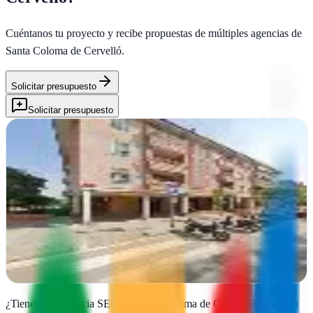
Cuéntanos tu proyecto y recibe propuestas de múltiples agencias de
Santa Coloma de Cervelló
.
Solicitar presupuesto
Solicitar presupuesto
Bendito SEO
Santa Coloma de Cervelló, Barcelona
Posicionamiento web y diseño en Santa Coloma de Cervelló.
Benditoseo domina estrategias de Internet para multiplicar tu
visibilidad y conversiones
Ver ficha
completa
¿Tienes una agencia SEO en
Santa Coloma de Cervelló
?
Añade tu