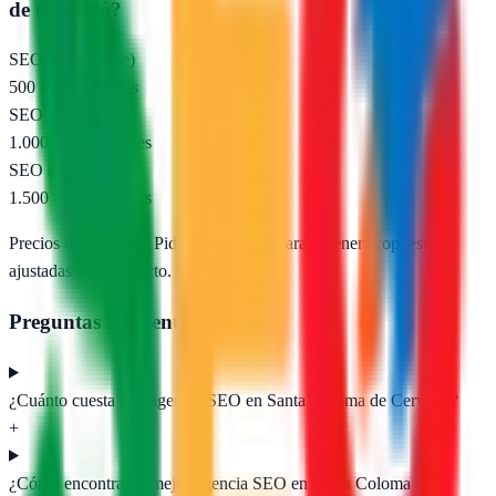
de Cervelló
?
SEO local (pyme)
500 – 1.000 €/mes
SEO nacional
1.000 – 2.500 €/mes
SEO e-commerce
1.500 – 5.000 €/mes
Precios orientativos. Pide presupuesto para obtener propuestas
ajustadas a tu proyecto.
Preguntas frecuentes
¿Cuánto cuesta una agencia SEO en Santa Coloma de Cervelló?
+
¿Cómo encontrar la mejor agencia SEO en Santa Coloma de