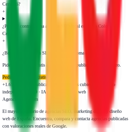
Cervelló?
+
¿Por qué contratar una agencia SEO local en Santa Coloma de
Cervelló?
+
¿Buscas una agencia SEO en
Santa Coloma de Cervelló
?
Pide presupuesto gratis a las
1
agencias publicadas. Sin registro.
Pedir presupuesto gratis
+1.650
agencias publicadas
50
provincias cubiertas
Directorio
independiente
SEO · IA · GEO · Diseño web
AgenciasSEO
.com
El mayor directorio de agencias SEO, marketing digital y diseño
web de España. Encuentra, compara y contacta agencias publicadas
con valoraciones reales de Google.