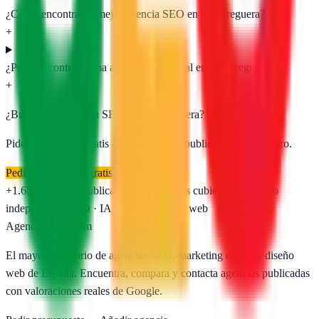
¿Cómo encontrar la mejor agencia SEO en Esparreguera?
+
¿Por qué contratar una agencia SEO local en Esparreguera?
+
¿Buscas una agencia SEO en
Esparreguera
?
Pide presupuesto gratis a las
2
agencias publicadas. Sin registro.
Pedir presupuesto gratis
+1.650
agencias publicadas
50
provincias cubiertas
Directorio
independiente
SEO · IA · GEO · Diseño web
AgenciasSEO
.com
El mayor directorio de agencias SEO, marketing digital y diseño
web de España. Encuentra, compara y contacta agencias publicadas
con valoraciones reales de Google.