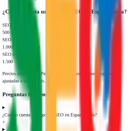
¿Cuánto cuesta una agencia SEO en
Esparreguera
?
SEO local (pyme)
500 – 1.000 €/mes
SEO nacional
1.000 – 2.500 €/mes
SEO e-commerce
1.500 – 5.000 €/mes
Precios orientativos. Pide presupuesto para obtener propuestas
ajustadas a tu proyecto.
Preguntas frecuentes
¿Cuánto cuesta una agencia SEO en Esparreguera?
+