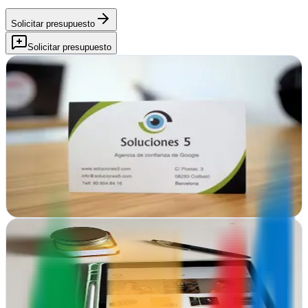
Solicitar presupuesto
Solicitar presupuesto
Soluciones 5
Esparreguera, Barcelona
En Esparreguera, Soluciones 5 impulsa tu marca con diseño web,
gráfico e internet marketing integral para empresas que buscan
crecer online
Ver ficha
completa
Web SEO Esparreguera
Esparreguera, Barcelona
Transformamos tu presencia digital con diseño web y estrategias