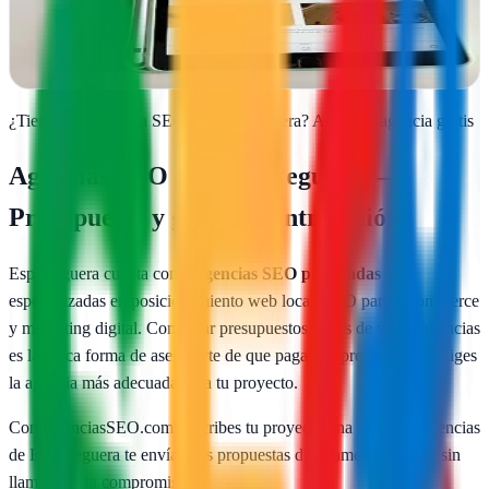
SEO pensadas para negocios locales en Barcelona
Ver ficha
completa
¿Tienes una agencia SEO en
Esparreguera
?
Añade tu agencia gratis
Agencias SEO en
Esparreguera
—
Presupuesto y guía de contratación
Esparreguera
cuenta con
2
agencias SEO publicadas
especializadas en posicionamiento web local, SEO para e-commerce
y marketing digital. Comparar presupuestos reales de varias agencias
es la única forma de asegurarte de que pagas un precio justo y eliges
la agencia más adecuada para tu proyecto.
Con AgenciasSEO.com describes tu proyecto una vez y las agencias
de
Esparreguera
te envían sus propuestas directamente. Gratis, sin
llamadas, sin compromiso.