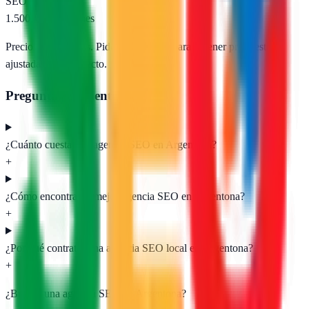
SEO e-commerce
1.500 – 5.000 €/mes
Precios orientativos. Pide presupuesto para obtener propuestas
ajustadas a tu proyecto.
Preguntas frecuentes
¿Cuánto cuesta una agencia SEO en Argentona?
+
¿Cómo encontrar la mejor agencia SEO en Argentona?
+
¿Por qué contratar una agencia SEO local en Argentona?
+
¿Buscas una agencia SEO en
Argentona
?