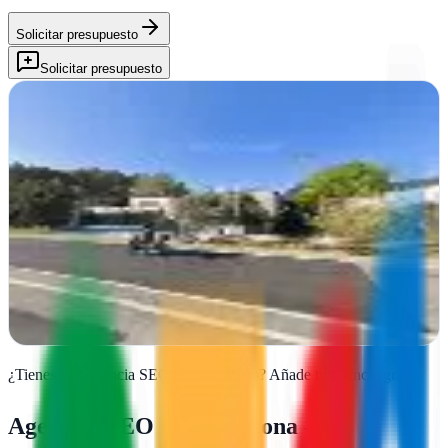
Solicitar presupuesto
Solicitar presupuesto
Mustache Creative - Agencia Creativa, Diseño, Web,
Branding
Argentona, Barcelona
Desde Argentona, creamos identidades visuales impactantes y webs
que cuentan tu historia. Diseño, branding y publicidad al servicio de
tu marca
Ver ficha
completa
¿Tienes una agencia SEO en
Argentona
?
Añade tu agencia gratis
Agencias SEO en
Argentona
—