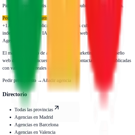
Pide presupuesto gratis a las
1
agencias publicadas. Sin registro.
Pedir presupuesto gratis
+1.650
agencias publicadas
50
provincias cubiertas
Directorio
independiente
SEO · IA · GEO · Diseño web
AgenciasSEO
.com
El mayor directorio de agencias SEO, marketing digital y diseño
web de España. Encuentra, compara y contacta agencias publicadas
con valoraciones reales de Google.
Pedir presupuesto →
Añadir agencia
Directorio
Todas las provincias
Agencias en
Madrid
Agencias en
Barcelona
Agencias en
Valencia