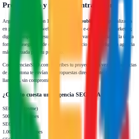
Presupuesto y guía de contratación
Argentona
cuenta con
1
agencias SEO publicadas
especializadas
en posicionamiento web local, SEO para e-commerce y marketing
digital. Comparar presupuestos reales de varias agencias es la única
forma de asegurarte de que pagas un precio justo y eliges la agencia
más adecuada para tu proyecto.
Con AgenciasSEO.com describes tu proyecto una vez y las agencias
de
Argentona
te envían sus propuestas directamente. Gratis, sin
llamadas, sin compromiso.
¿Cuánto cuesta una agencia SEO en
Argentona
?
SEO local (pyme)
500 – 1.000 €/mes
SEO nacional
1.000 – 2.500 €/mes