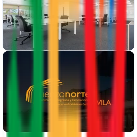
Ávila
RcomSolutions lleva el marketing digital abulense a nuevas alturas
con estrategias personalizadas que convierten visitas en ventas
reales
Ver ficha
completa
Ziddea (Diseño de páginas web, tiendas online y
aplicaciones móviles)
Ávila
Diseña webs, tiendas online y apps desde Ávila. Ziddea crea
soluciones digitales completas con marketing integrado y contenidos
estratégicos para tu…
Ver ficha
completa