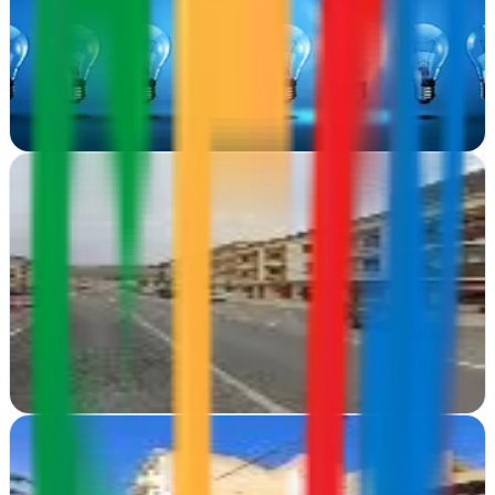
Ávila
En Ávila, Kairos Publicidad transforma marcas con diseño gráfico,
publicidad integral y webs que convierten.
Ver ficha
completa
Nazca Networks
El Barco de Ávila, Ávila
Nazca Networks crea identidades visuales impactantes desde El
Barco de Ávila. Diseño gráfico que comunica tu marca con
precisión y creatividad
Ver ficha
completa
Nimorama. Diseño y Comunicación.