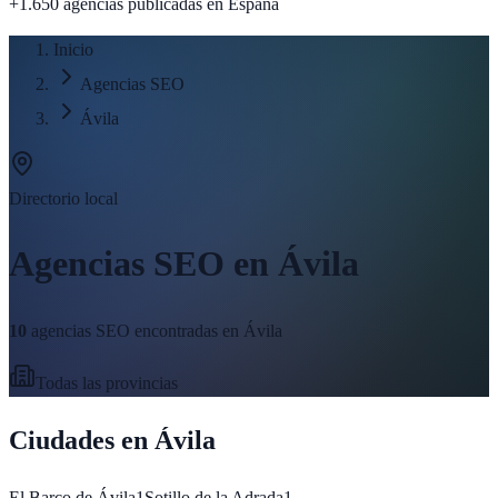
+1.650 agencias publicadas
en España
Inicio
Agencias SEO
Ávila
Directorio local
Agencias SEO en
Ávila
10
agencias SEO encontradas en
Ávila
Todas las provincias
Ciudades en
Ávila
El Barco de Ávila
1
Sotillo de la Adrada
1