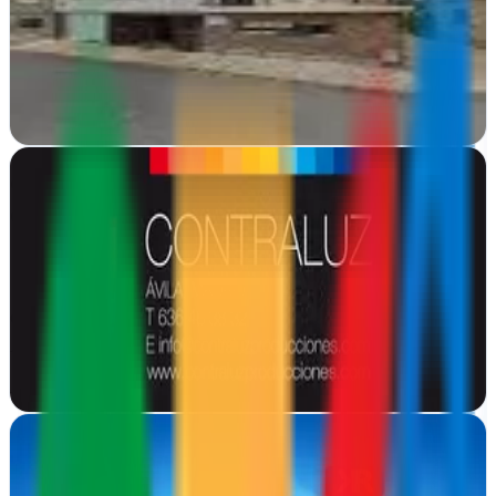
Sotillo de la Adrada, Ávila
En Sotillo de la Adrada, potencian tu presencia online con SEO,
diseño web y campañas publicitarias.
Ver ficha
completa
Contraluz producciones - Diseño web y Tiendas
Online
Ávila
Contraluz Producciones crea tiendas online y webs visuales desde
Ávila. Diseño gráfico y desarrollo web para que tu marca brille
Ver ficha
completa
Kairos Publicidad