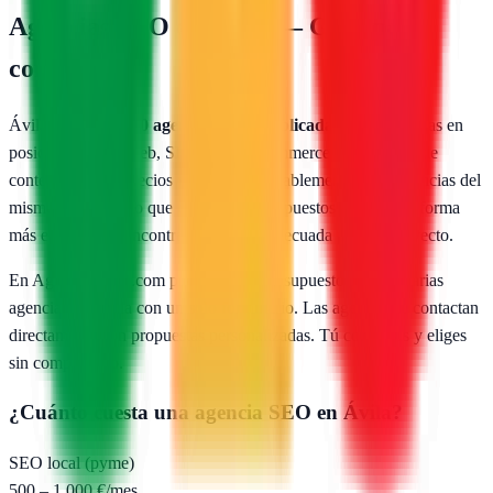
Agencias SEO en
Ávila
— Guía para
contratar
Ávila
cuenta con
10
agencias SEO publicadas
especializadas en
posicionamiento web, SEO local, e-commerce y marketing de
contenidos. Los precios varían considerablemente entre agencias del
mismo nivel, por lo que comparar presupuestos reales es la forma
más eficiente de encontrar la agencia adecuada para tu proyecto.
En AgenciasSEO.com puedes pedir presupuesto gratis a varias
agencias de
Ávila
con un solo formulario. Las agencias te contactan
directamente con propuestas personalizadas. Tú comparas y eliges
sin compromiso.
¿Cuánto cuesta una agencia SEO en
Ávila
?
SEO local (pyme)
500 – 1.000 €/mes