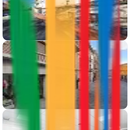
Ávila
En Ávila, Nimorama crea webs que cuentan historias visuales de
marca con diseño integral y comunicación estratégica
Ver ficha
completa
Páginas web - Simple Marketing - Diseño web
Ávila
Diseño web profesional en Ávila. Simple Marketing crea sitios
modernos y funcionales que convierten visitantes en clientes para tu
negocio
Ver ficha
completa
RcomSolutions