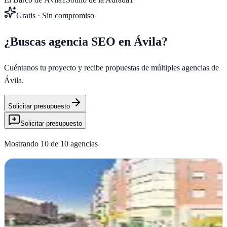
Gratis · Sin compromiso
¿Buscas agencia SEO en
Ávila
?
Cuéntanos tu proyecto y recibe propuestas de múltiples agencias de
Ávila
.
Solicitar presupuesto
Solicitar presupuesto
Mostrando
10
de
10
agencias
Amentia Publicidad
Ávila
Amentia Publicidad en Ávila transforma ideas en campañas