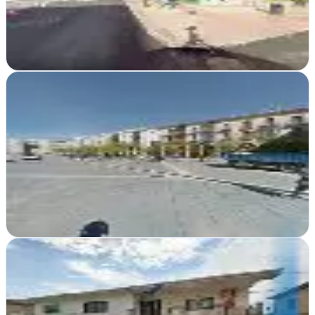
impactantes. Publicidad integral que conecta marcas con su
audiencia en el corazón de Castilla
Ver ficha
completa
BeeHype Media
Ávila
En Ávila, BeeHype Media impulsa tu presencia online con
estrategias de marketing innovadoras y resultados medibles para
empresas en crecimiento
Ver ficha
completa
Consultor SEO Ávila - Posicionamiento Web -
Diseño web Ávila - Publicidad Online