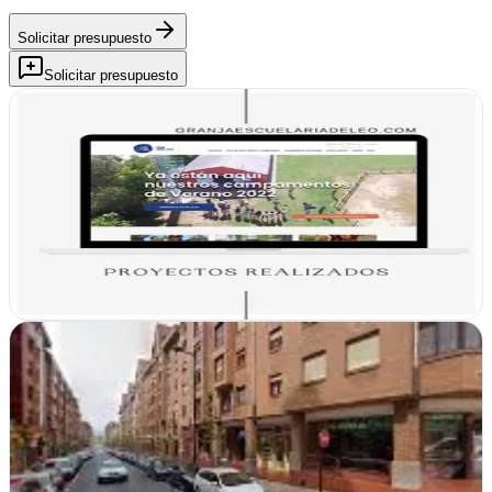
Solicitar presupuesto
Solicitar presupuesto
✅ Estudio 27 - Diseño Web y Marketing Digital
Oviedo, Asturias
Desde Oviedo crean sitios web atractivos y campañas de publicidad
que generan resultados reales para tu negocio
Ver ficha
completa
Creciendo Que Da Miedo
Oviedo, Asturias
Desde Oviedo transforman presencias digitales con diseños web
que generan impacto real.