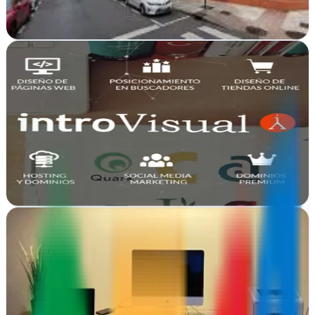
Ver ficha
completa
Introvisual
Oviedo, Asturias
Introvisual en Oviedo combina hosting web, diseño gráfico y
estrategias de marketing digital para impulsar tu presencia online
con resultados medibles
Ver ficha
completa
MOGUDA SL
Oviedo, Asturias
MOGUDA SL en Oviedo impulsa tu presencia online con
estrategias de marketing personalizadas y resultados medibles para