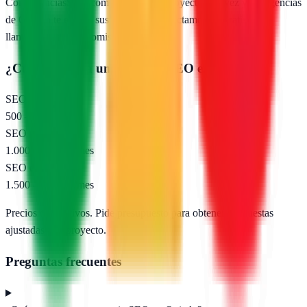
Con AgenciasSEO.com describes tu proyecto una vez y las agencias
de
Oviedo
te envían sus propuestas directamente. Gratis, sin
llamadas, sin compromiso.
¿Cuánto cuesta una agencia SEO en
Oviedo
?
SEO local (pyme)
500 – 1.000 €/mes
SEO nacional
1.000 – 2.500 €/mes
SEO e-commerce
1.500 – 5.000 €/mes
Precios orientativos. Pide presupuesto para obtener propuestas
ajustadas a tu proyecto.
Preguntas frecuentes