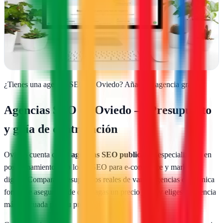
Webservi transforma empresas asturianas en presencias digitales
potentes: desde webs impactantes hasta tiendas online que venden,
diseño integral y…
Ver ficha
completa
¿Tienes una agencia SEO en
Oviedo
?
Añade tu agencia gratis
Agencias SEO en
Oviedo
— Presupuesto
y guía de contratación
Oviedo
cuenta con
8
agencias SEO publicadas
especializadas en
posicionamiento web local, SEO para e-commerce y marketing
digital. Comparar presupuestos reales de varias agencias es la única
forma de asegurarte de que pagas un precio justo y eliges la agencia
más adecuada para tu proyecto.