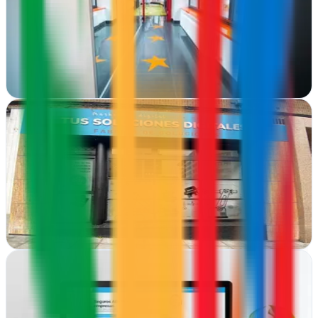
Sublimedia combina marketing digital con gestión de eventos y
personal de imagen en Oviedo, creando experiencias integrales para
tu marca
Ver ficha
completa
Tus Soluciones Digitales
Oviedo, Asturias
Tus Soluciones Digitales en Oviedo impulsa tu presencia online con
estrategias de marketing adaptadas a cada negocio asturiano
Ver ficha
completa
Webservi
Oviedo, Asturias