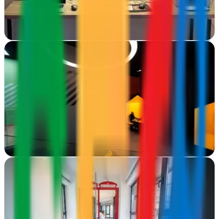
empresas asturianas
Ver ficha
completa
Neozink. Marketing del bueno.
Oviedo, Asturias
Desde Oviedo crean estrategias de marketing que funcionan, con
diseño gráfico impactante y campañas publicitarias que generan
resultados reales para tu…
Ver ficha
completa
Sublimedia Agencia de Marketing, Eventos y
Azafatas de Imagen
Oviedo, Asturias