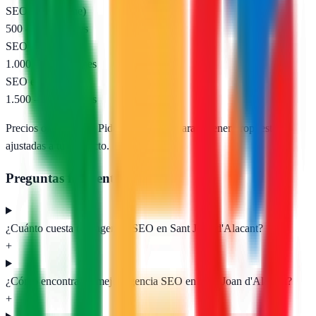
SEO local (pyme)
500 – 1.000 €/mes
SEO nacional
1.000 – 2.500 €/mes
SEO e-commerce
1.500 – 5.000 €/mes
Precios orientativos. Pide presupuesto para obtener propuestas
ajustadas a tu proyecto.
Preguntas frecuentes
¿Cuánto cuesta una agencia SEO en Sant Joan d'Alacant?
+
¿Cómo encontrar la mejor agencia SEO en Sant Joan d'Alacant?
+