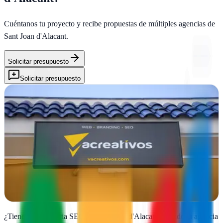
Cuéntanos tu proyecto y recibe propuestas de múltiples agencias de
Sant Joan d'Alacant
.
Solicitar presupuesto
Solicitar presupuesto
Vcreativos ▷ Agencia de Marketing
Sant Joan d'Alacant, Alicante
Vcreativos transforma ideas en resultados digitales desde Alicante.
Diseño web y estrategias de marketing que conectan tu marca con
clientes reales
Ver ficha
completa
¿Tienes una agencia SEO en
Sant Joan d'Alacant
?
Añade tu agencia