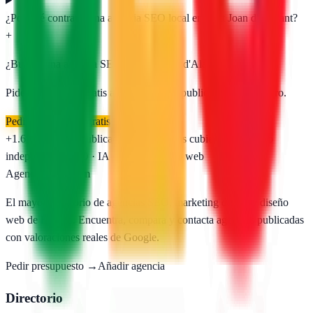
¿Por qué contratar una agencia SEO local en Sant Joan d'Alacant?
+
¿Buscas una agencia SEO en
Sant Joan d'Alacant
?
Pide presupuesto gratis a las
1
agencias publicadas. Sin registro.
Pedir presupuesto gratis
+1.650
agencias publicadas
50
provincias cubiertas
Directorio
independiente
SEO · IA · GEO · Diseño web
AgenciasSEO
.com
El mayor directorio de agencias SEO, marketing digital y diseño
web de España. Encuentra, compara y contacta agencias publicadas
con valoraciones reales de Google.
Pedir presupuesto →
Añadir agencia
Directorio