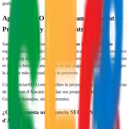
gratis
Agencias SEO en
Sant Joan d'Alacant
—
Presupuesto y guía de contratación
Sant Joan d'Alacant
cuenta con
1
agencias SEO publicadas
especializadas en posicionamiento web local, SEO para e-commerce
y marketing digital. Comparar presupuestos reales de varias agencias
es la única forma de asegurarte de que pagas un precio justo y eliges
la agencia más adecuada para tu proyecto.
Con AgenciasSEO.com describes tu proyecto una vez y las agencias
de
Sant Joan d'Alacant
te envían sus propuestas directamente.
Gratis, sin llamadas, sin compromiso.
¿Cuánto cuesta una agencia SEO en
Sant Joan
d'Alacant
?